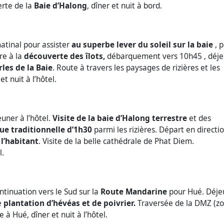
erte de la
Baie d’Halong
, dîner et nuit à bord.
atinal pour assister
au superbe lever du soleil sur la baie
, p
re à la
découverte des îlots,
débarquement vers 10h45 , déj
les de la Baie
. Route à travers les paysages de rizières et les
t nuit à l’hôtel.
euner à l’hôtel.
Visite de la baie d’Halong terrestre
et des
e traditionnelle d’1h30
parmi les rizières. Départ en directi
l’habitant
. Visite de la belle cathédrale de Phat Diem.
l.
ontinuation vers le Sud sur la
Route Mandarine
pour Hué. Déje
e
plantation d’hévéas et de poivrier
.
Traversée de la DMZ (z
 à Hué, dîner et nuit à l’hôtel.