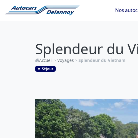
Nos autoc
Splendeur
du
Splendeur du 
Vietnam
Accueil
>
Voyages
>
Splendeur du Vietnam
Séjour