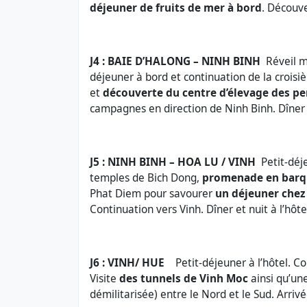
déjeuner de fruits de mer à bord
. Découv
J4 : BAIE D’HALONG – NINH BINH
Réveil m
déjeuner à bord et continuation de la croisiè
et
découverte du centre d’élevage des per
campagnes en direction de Ninh Binh. Dîner e
J5 : NINH BINH – HOA LU / VINH
Petit-déj
temples de Bich Dong,
promenade en barqu
Phat Diem pour savourer
un déjeuner chez 
Continuation vers Vinh. Dîner et nuit à l’hôte
J6 :
VINH/ HUE
Petit-déjeuner à l’hôtel. C
Visite
des tunnels de Vinh Moc
ainsi qu’un
démilitarisée) entre le Nord et le Sud. Arrivée