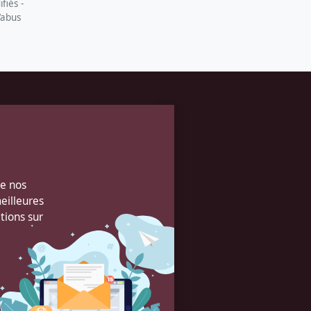
fiés -
’abus
de nos
eilleures
tions sur