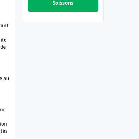
Soissons
rant
 de
 de
e au
gne
tion
ités