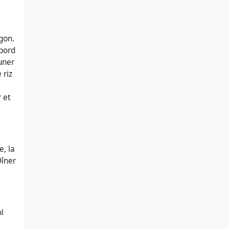
igon.
 bord
uner
 riz
 et
e, la
Dîner
ol