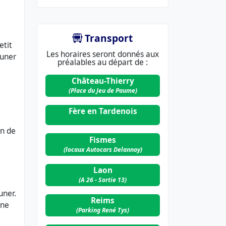
Transport
etit
Les horaires seront donnés aux
euner
préalables au départ de :
Château-Thierry
(Place du Jeu de Paume)
Fère en Tardenois
on de
Fismes
(locaux Autocars Delannoy)
Laon
(A 26 - Sortie 13)
uner.
Reims
one
(Parking René Tys)