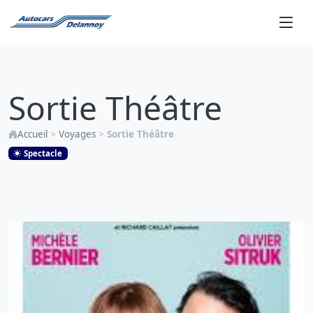
Sortie
Théâtre
Sortie Théâtre
Accueil
>
Voyages
>
Sortie Théâtre
Spectacle