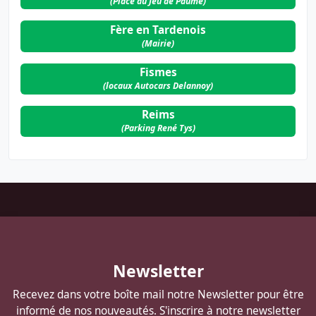
(Place du Jeu de Paume)
Fère en Tardenois
(Mairie)
Fismes
(locaux Autocars Delannoy)
Reims
(Parking René Tys)
Pied
de
page
Autocars
Newsletter
DELANNOY
Recevez dans votre boîte mail notre Newsletter pour être
informé de nos nouveautés. S'inscrire à notre newsletter