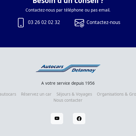
Besoin d'un conseil ?
Contactez-nous par téléphone ou pas email.
03 26 02 02 32
Contactez-nous
A votre service depuis 1956
autocars
Réservez un car
Séjours & Voyages
Organisations & Gr
Nous contacter