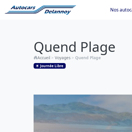
Nos autoc
Quend
Plage
Quend Plage
Accueil
>
Voyages
>
Quend Plage
Journée Libre