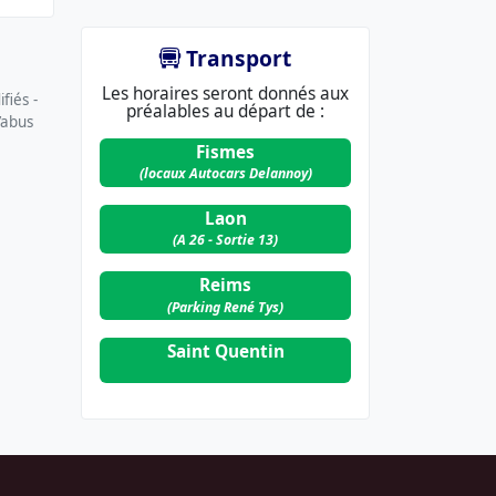
Transport
Les horaires seront donnés aux
fiés -
préalables au départ de :
’abus
Fismes
(locaux Autocars Delannoy)
Laon
(A 26 - Sortie 13)
Reims
(Parking René Tys)
Saint Quentin