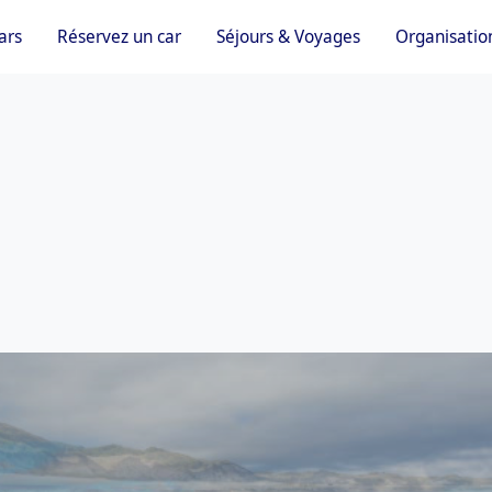
ars
Réservez un car
Séjours & Voyages
Organisatio