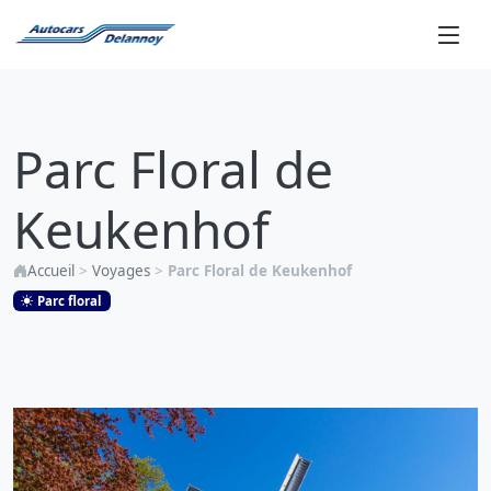
Parc
Floral
Parc Floral de
de
Keukenhof
Keukenhof
Accueil
>
Voyages
>
Parc Floral de Keukenhof
Parc floral