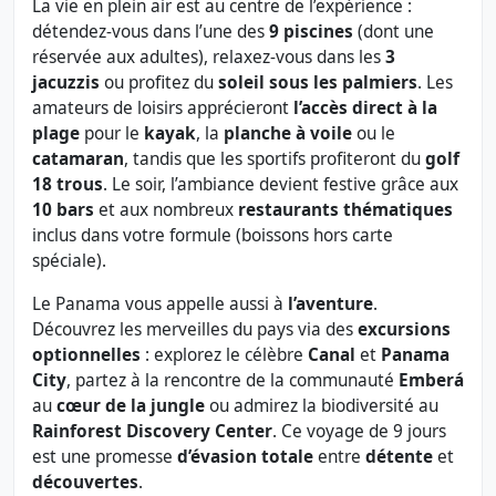
La vie en plein air est au centre de l’expérience :
détendez-vous dans l’une des
9 piscines
(dont une
réservée aux adultes), relaxez-vous dans les
3
jacuzzis
ou profitez du
soleil sous les palmiers
. Les
amateurs de loisirs apprécieront
l’accès direct à la
plage
pour le
kayak
, la
planche à voile
ou le
catamaran
, tandis que les sportifs profiteront du
golf
18 trous
. Le soir, l’ambiance devient festive grâce aux
10 bars
et aux nombreux
restaurants thématiques
inclus dans votre formule (boissons hors carte
spéciale).
Le Panama vous appelle aussi à
l’aventure
.
Découvrez les merveilles du pays via des
excursions
optionnelles
: explorez le célèbre
Canal
et
Panama
City
, partez à la rencontre de la communauté
Emberá
au
cœur de la jungle
ou admirez la biodiversité au
Rainforest Discovery Center
. Ce voyage de 9 jours
est une promesse
d’évasion totale
entre
détente
et
découvertes
.