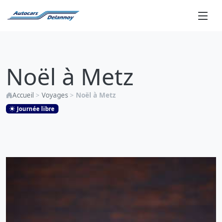
Noël
à
Noël à Metz
Metz
Accueil
>
Voyages
>
Noël à Metz
Journée libre