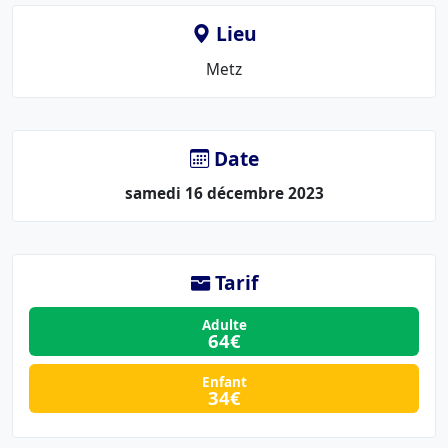
Lieu
Le
Metz
lieu
:
Date
samedi 16 décembre 2023
Tarif
Adulte
64€
Enfant
34€