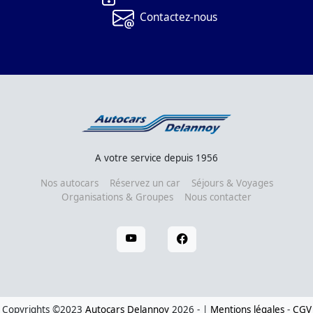
Contactez-nous
A votre service depuis 1956
Nos autocars
Réservez un car
Séjours & Voyages
Organisations & Groupes
Nous contacter
Copyrights ©2023
Autocars Delannoy
2026 - |
Mentions légales
-
CGV