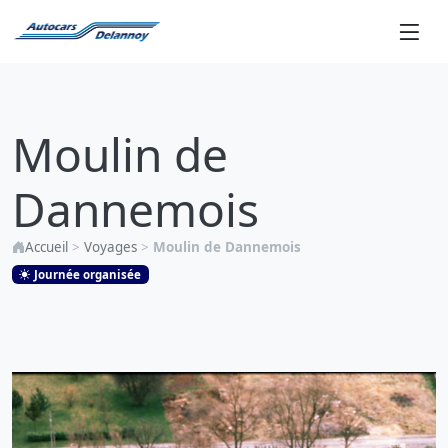
Moulin
de
Moulin de
Dannemois
Dannemois
Accueil
>
Voyages
>
Moulin de Dannemois
Journée organisée