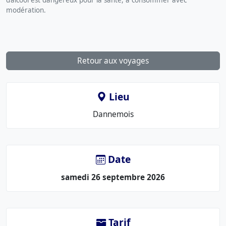
modération.
Retour aux voyages
Lieu
Le
Dannemois
lieu
:
Date
samedi 26 septembre 2026
Tarif