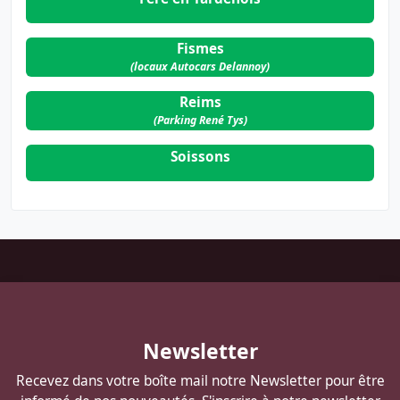
Fismes
(locaux Autocars Delannoy)
Reims
(Parking René Tys)
Soissons
Pied
de
page
Autocars
Newsletter
DELANNOY
Recevez dans votre boîte mail notre Newsletter pour être