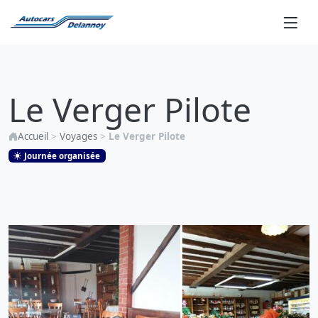
Le
Verger
Le Verger Pilote
Pilote
Accueil
>
Voyages
>
Le Verger Pilote
Journée organisée