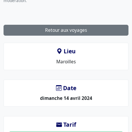
modération.
Retour aux voyages
Lieu
Le
Maroilles
lieu
:
Date
dimanche 14 avril 2024
Tarif