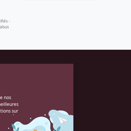
fiés -
’abus
de nos
eilleures
tions sur