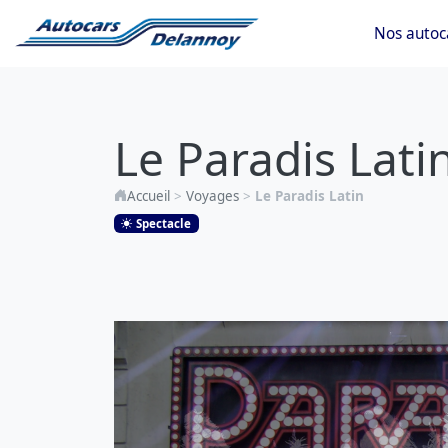
Nos autoc
Le
Paradis
Le Paradis Lati
Latin
Accueil
>
Voyages
>
Le Paradis Latin
Spectacle