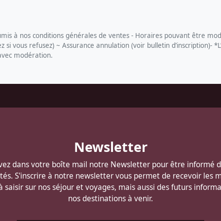
s à nos conditions générales de ventes - Horaires pouvant être modi
si vous refusez) ~ Assurance annulation (voir bulletin d’inscription)- *L
 avec modération.
Newsletter
ez dans votre boîte mail notre Newsletter pour être informé 
és. S'inscrire à notre newsletter vous permet de recevoir les m
 à saisir sur nos séjour et voyages, mais aussi des futurs informa
nos destinations à venir.