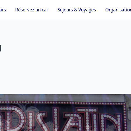
ars
Réservez un car
Séjours & Voyages
Organisatio
n