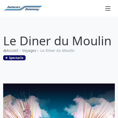
Le
Diner
Le Diner du Moulin
du
Moulin
Accueil
>
Voyages
>
Le Diner du Moulin
Spectacle