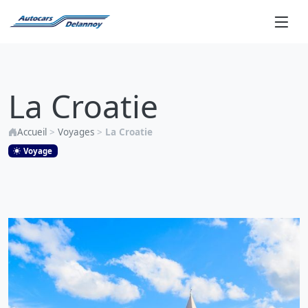
La
Croatie
La Croatie
Accueil
>
Voyages
>
La Croatie
Voyage