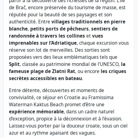
partir à la découverte des richesses de la région. L’île
de Brač, encore préservée du tourisme de masse, est
réputée pour la beauté de ses paysages et son
authenticité. Entre
villages traditionnels en pierre
blanche
,
petits ports de pêcheurs
,
sentiers de
randonnée à travers les collines
et
vues
imprenables sur l’Adriatique
, chaque excursion vous
réserve son lot de merveilles. Des sorties sont
proposées vers des lieux emblématiques tels que
Split
, classée au patrimoine mondial de l’UNESCO,
la
fameuse plage de Zlatni Rat
, ou encore
les criques
secrètes accessibles en bateau
.
Entre détente, découvertes et moments de
convivialité, ce séjour en Croatie au Framissima
Waterman Kaktus Beach promet d’être une
expérience mémorable
, dans un cadre naturel
d’exception, propice à la déconnexion et à l’évasion.
Laissez-vous porter par la douceur croate, sous un ciel
azur et au rythme apaisant des vagues.