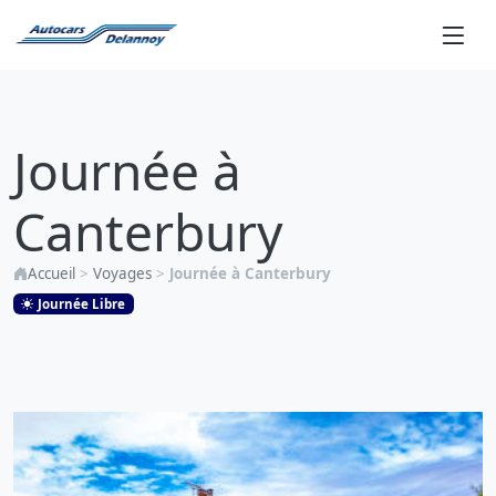
Journée
à
Journée à
Canterbury
Canterbury
Accueil
>
Voyages
>
Journée à Canterbury
Journée Libre