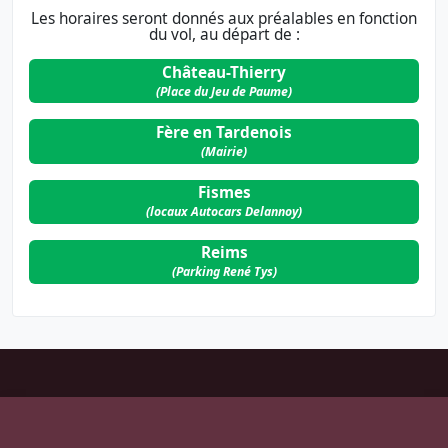
Les horaires seront donnés aux préalables en fonction
du vol, au départ de :
Château-Thierry
(Place du Jeu de Paume)
Fère en Tardenois
(Mairie)
Fismes
(locaux Autocars Delannoy)
Reims
(Parking René Tys)
Pied
de
page