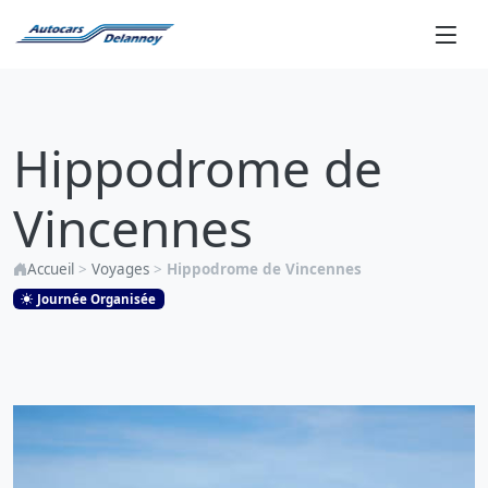
Hippodrome
de
Hippodrome de
Vincennes
Vincennes
Accueil
>
Voyages
>
Hippodrome de Vincennes
Journée Organisée