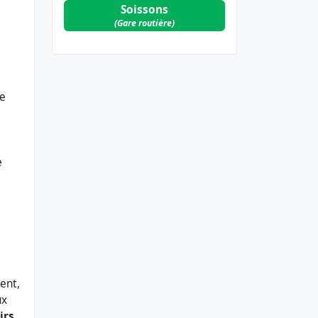
Soissons
(Gare routière)
de
e
ent,
ux
irs