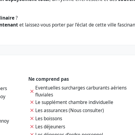
dinaire
?
intenant
et laissez-vous porter par l’éclat de cette ville fascina
Ne comprend pas
Eventuelles surcharges carburants aériens
ners
fluviales
noy
Le supplément chambre individuelle
Les assurances (Nous consulter)
Les boissons
nnoy
Les déjeuners
Les dépenses d’ordre personnel