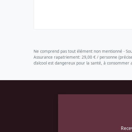
Ne comprend pas tout élément non mentionné - Soumi
Assurance rapatriement: 29,00 € / personne (précisez 
d’alcool est dangereux pour la santé, à consommer
Pied
de
page
Autocars
DELANNOY
Recev