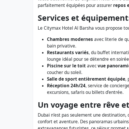
parfaitement équipées pour assurer
repos e
Services et équipement
Le Citymax Hotel Al Barsha vous propose tou
Chambres modernes
avec literie de qua
bain privative.
Restaurants variés
, du buffet internat
lounge idéal pour se détendre en soirée
Piscine sur le toit
avec
vue panorami
coucher du soleil.
Salle de sport entièrement équipée
,
Réception 24h/24
, service de concierg
excursions, safaris ou billets d’entrée.
Un voyage entre rêve et
Dubaï n’est pas seulement une destination, 
confort et aventure. Des panoramas urbains s
extravagances futuristes, ce séjour promet