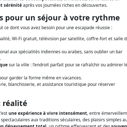
t sérénité
après vos journées riches en découvertes.
s pour un séjour à votre rythme
t ce dont vous avez besoin pour une escapade réussie :
lité, Wi-Fi gratuit, télévision par satellite, coffre-fort et salle 
ional aux spécialités indiennes ou arabes, sans oublier un bar
.
que
sur la ville : l’endroit parfait pour se rafraîchir ou admirer l
 pour garder la forme même en vacances.
erie, blanchisserie, et assistance touristique pour réserver
 réalité
c’est
une expérience à vivre intensément
, entre émerveillem
pectaculaires aux traditions séculaires, des plaisirs simples a
un dépaysement total
, un rythme effervescent et des
souven