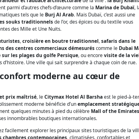
randeur et l’audace architecturale
de la ville :
la Burj Khalif
ent parmi d’autres chefs-d’œuvre comme la
Marina de Dubaï
, 
matiques tels que le
Burj Al Arab
. Mais Dubaï, c’est aussi une
les souks traditionnels
de l’or, des épices ou du textile vous
tes des Mille et Une Nuits.
uturistes
,
croisière en boutre traditionnel
,
safaris dans le
ns des centres commerciaux démesurés
comme le
Dubai M
 sur les plages du golfe Persique
, ou encore
visite de la vie
d’histoire. Une ville qui sait surprendre à chaque coin de rue.
 confort moderne au cœur de
t prix maîtrisé
, le
Citymax Hotel Al Barsha
est le pied-à-te
ablissement moderne bénéficie d’un
emplacement stratégiqu
ement quelques minutes à pied du célèbre
Mall of the Emirate
ses innombrables boutiques internationales.
ez facilement explorer les principaux sites touristiques de la vil
s chambres contemporaines
, climatisées, confortables et