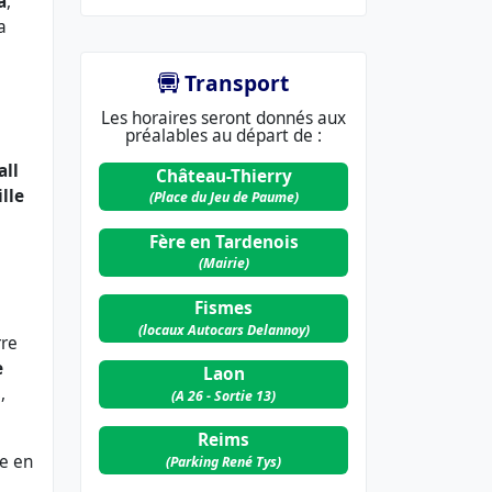
a
,
la
Transport
Les horaires seront donnés aux
préalables au départ de :
all
Château-Thierry
ille
(Place du Jeu de Paume)
Fère en Tardenois
(Mairie)
Fismes
(locaux Autocars Delannoy)
rre
e
Laon
s
,
(A 26 - Sortie 13)
Reims
le en
(Parking René Tys)