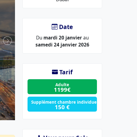
lieu
:
Date
Du
mardi 20 janvier
au
samedi 24 janvier 2026
Tarif
Adulte
1199€
Supplément chambre individuelle
150 €