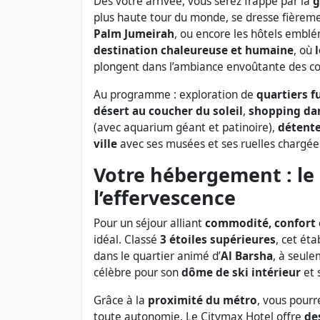
Dès votre arrivée, vous serez frappé par la
g
plus haute tour du monde, se dresse fièrem
Palm Jumeirah
, ou encore les hôtels emblé
destination chaleureuse et humaine
, où
plongent dans l’ambiance envoûtante des con
Au programme : exploration de
quartiers f
désert au coucher du soleil
,
shopping da
(avec aquarium géant et patinoire),
détente
ville
avec ses musées et ses ruelles chargées 
Votre hébergement : le
l’effervescence
Pour un séjour alliant
commodité, confort e
idéal. Classé
3 étoiles supérieures
, cet ét
dans le quartier animé d’
Al Barsha
, à seul
célèbre pour son
dôme de ski intérieur
et 
Grâce à la
proximité du métro
, vous pourr
toute autonomie. Le Citymax Hotel offre
de