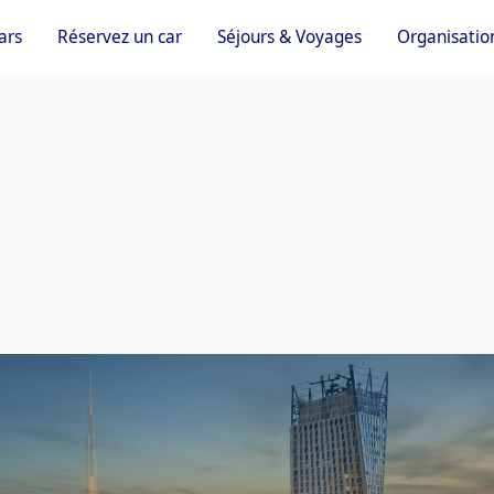
ars
Réservez un car
Séjours & Voyages
Organisatio