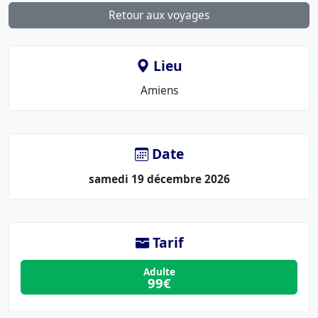
Retour aux voyages
Lieu
Le
Amiens
lieu
:
Date
samedi 19 décembre 2026
Tarif
Adulte
99€