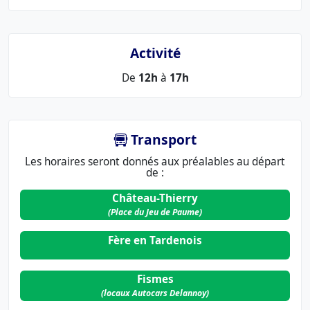
Activité
De
12h
à
17h
Transport
Les horaires seront donnés aux préalables au départ
de :
Château-Thierry
(Place du Jeu de Paume)
Fère en Tardenois
Fismes
(locaux Autocars Delannoy)