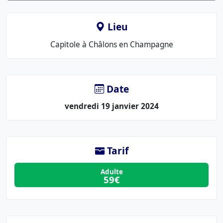
Lieu
Le
Capitole à Châlons en Champagne
lieu
:
Date
vendredi 19 janvier 2024
Tarif
Adulte
59€